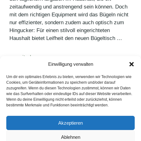
zeitaufwendig und anstrengend sein können. Doch
mit dem richtigen Equipment wird das Bügeln nicht
nur effizienter, sondern zudem auch optisch zum
Hingucker: Für einen stilvoll eingerichteten
Haushalt bietet Leifheit den neuen Bügeltisch …
weiterlesen >
Einwilligung verwalten
Um dir ein optimales Erlebnis zu bieten, verwenden wir Technologien wie
Kategorien
Pressemitteilungen
Cookies, um Geräteinformationen zu speichern und/oder darauf
Schlagwörter
zuzugreifen. Wenn du diesen Technologien zustimmst, können wir Daten
Design
,
Leifheit
wie das Surfverhalten oder eindeutige IDs auf dieser Website verarbeiten.
Wenn du deine Einwilligung nicht erteilst oder zurückziehst, können
bestimmte Merkmale und Funktionen beeinträchtigt werden.
LinkedIn
Instagram
Akzeptieren
English Version
Ablehnen