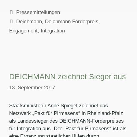
Kategorien
Pressemitteilungen
Schlagwörter
Deichmann
,
Deichmann Förderpreis
,
Engagement
,
Integration
DEICHMANN zeichnet Sieger aus
13. September 2017
Staatsministerin Anne Spiegel zeichnet das
Netzwerk „Pakt für Pirmasens“ in Rheinland-Pfalz
als Landessieger des DEICHMANN-Förderpreises
für Integration aus. Der „Pakt für Pirmasens“ ist als
eine Ergänzung staatlicher Hilfen durch