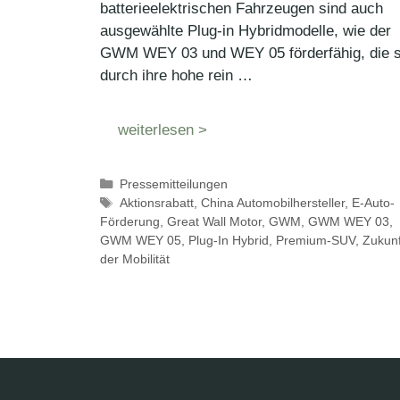
batterieelektrischen Fahrzeugen sind auch
ausgewählte Plug-in Hybridmodelle, wie der
GWM WEY 03 und WEY 05 förderfähig, die s
durch ihre hohe rein …
weiterlesen >
Kategorien
Pressemitteilungen
Schlagwörter
Aktionsrabatt
,
China Automobilhersteller
,
E-Auto-
Förderung
,
Great Wall Motor
,
GWM
,
GWM WEY 03
,
GWM WEY 05
,
Plug-In Hybrid
,
Premium-SUV
,
Zukunf
der Mobilität