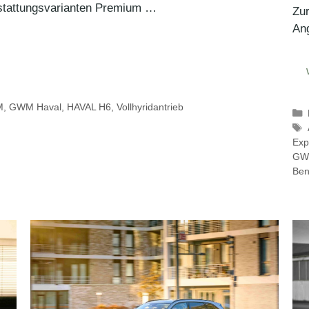
sstattungsvarianten Premium …
Zu
An
M
,
GWM Haval
,
HAVAL H6
,
Vollhyridantrieb
Exp
GW
Ben