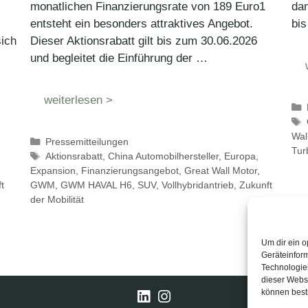
monatlichen Finanzierungsrate von 189 Euro1
dam
entsteht ein besonders attraktives Angebot.
bi
ich
Dieser Aktionsrabatt gilt bis zum 30.06.2026
und begleitet die Einführung der …
weiterlesen >
Wal
Kategorien
Pressemitteilungen
Tur
Schlagwörter
Aktionsrabatt
,
China Automobilhersteller
,
Europa
,
Expansion
,
Finanzierungsangebot
,
Great Wall Motor
,
t
GWM
,
GWM HAVAL H6
,
SUV
,
Vollhybridantrieb
,
Zukunft
der Mobilität
Um dir ein o
Geräteinfor
Technologien
dieser Websi
können best
LinkedIn
Instagram