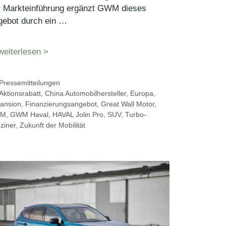
r Markteinführung ergänzt GWM dieses
gebot durch ein …
weiterlesen >
Kategorien
Pressemitteilungen
Schlagwörter
Aktionsrabatt
,
China Automobilhersteller
,
Europa
,
ansion
,
Finanzierungsangebot
,
Great Wall Motor
,
M
,
GWM Haval
,
HAVAL Jolin Pro
,
SUV
,
Turbo-
ziner
,
Zukunft der Mobilität