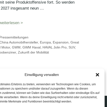
it seine Produktoffensive fort. So werden
s 2027 insgesamt neun …
weiterlesen >
Kategorien
Pressemitteilungen
Schlagwörter
China Automobilhersteller
,
Europa
,
Expansion
,
Great
l Motor
,
GWM
,
GWM Haval
,
HAVAL Jolin Pro
,
SUV
,
bobenziner
,
Zukunft der Mobilität
Einwilligung verwalten
ptimales Erlebnis zu bieten, verwenden wir Technologien wie Cookies, um
mationen zu speichern und/oder darauf zuzugreifen. Wenn du diesen
 zustimmst, können wir Daten wie das Surfverhalten oder eindeutige IDs auf
te verarbeiten. Wenn du deine Einwilligung nicht erteilst oder zurückziehst,
immte Merkmale und Funktionen beeinträchtigt werden.