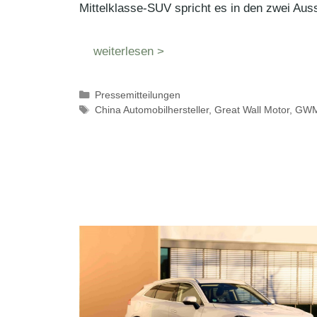
Mittelklasse-SUV spricht es in den zwei Au
weiterlesen >
Kategorien
Pressemitteilungen
Schlagwörter
China Automobilhersteller
,
Great Wall Motor
,
GW