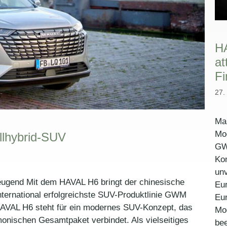
HA
at
Fi
27.
Ma
Mo
llhybrid-SUV
GW
Ko
unv
eugend Mit dem HAVAL H6 bringt der chinesische
Eur
international erfolgreichste SUV-Produktlinie GWM
Eur
AVAL H6 steht für ein modernes SUV-Konzept, das
Mod
monischen Gesamtpaket verbindet. Als vielseitiges
bee