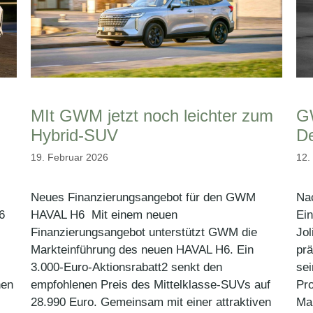
MIt GWM jetzt noch leichter zum
GW
Hybrid-SUV
De
19. Februar 2026
12.
Neues Finanzierungsangebot für den GWM
Na
6
HAVAL H6 Mit einem neuen
Ei
Finanzierungsangebot unterstützt GWM die
Jo
Markteinführung des neuen HAVAL H6. Ein
prä
3.000-Euro-Aktionsrabatt2 senkt den
sei
nen
empfohlenen Preis des Mittelklasse-SUVs auf
Pr
28.990 Euro. Gemeinsam mit einer attraktiven
Mar