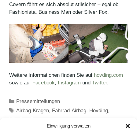
Covern fährt es sich absolut stilsicher – egal ob
Fashionista, Business Man oder Silver Fox.
Weitere Informationen finden Sie auf
hovding.com
sowie auf
Facebook
,
Instagram
und
Twitter
.
Kategorien
Pressemitteilungen
Schlagwörter
Airbag-Kragen
,
Fahrrad-Airbag
,
Hövding
,
Hövding-Cover
Einwilligung verwalten
Katharina Fugmann als stellvertretende