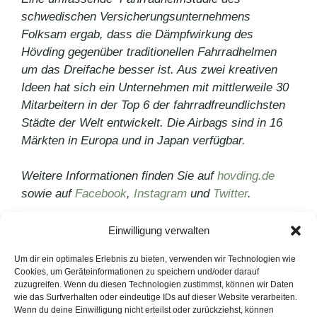
schwedischen Versicherungsunternehmens
Folksam ergab, dass die Dämpfwirkung des
Hövding gegenüber traditionellen Fahrradhelmen
um das Dreifache besser ist. Aus zwei kreativen
Ideen hat sich ein Unternehmen mit mittlerweile 30
Mitarbeitern in der Top 6 der fahrradfreundlichsten
Städte der Welt entwickelt. Die Airbags sind in 16
Märkten in Europa und in Japan verfügbar.
Weitere Informationen finden Sie auf
hovding.de
sowie auf
Facebook
,
Instagram
und
Twitter
.
Einwilligung verwalten
Kategorien
Pressemitteilungen
Schlagwörter
Hövding 3
Um dir ein optimales Erlebnis zu bieten, verwenden wir Technologien wie
Cookies, um Geräteinformationen zu speichern und/oder darauf
Wie geht Kundenbindung heute?
zuzugreifen. Wenn du diesen Technologien zustimmst, können wir Daten
wie das Surfverhalten oder eindeutige IDs auf dieser Website verarbeiten.
Wie funktioniert Virales Marketing?
Wenn du deine Einwilligung nicht erteilst oder zurückziehst, können