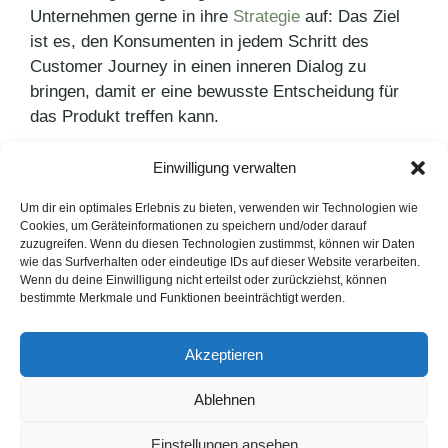
Unternehmen gerne in ihre
Strategie
auf: Das Ziel
ist es, den Konsumenten in jedem Schritt des
Customer Journey in einen inneren Dialog zu
bringen, damit er eine bewusste Entscheidung für
das Produkt treffen kann.
Einwilligung verwalten
Kategorien
PR Blog
Schlagwörter
Konsum
,
Marketingstrategie
Um dir ein optimales Erlebnis zu bieten, verwenden wir Technologien wie
Cookies, um Geräteinformationen zu speichern und/oder darauf
Vollkorn-Salat-Pause mit Feta-Falafel
zuzugreifen. Wenn du diesen Technologien zustimmst, können wir Daten
wie das Surfverhalten oder eindeutige IDs auf dieser Website verarbeiten.
Brand Awareness steigern?
Wenn du deine Einwilligung nicht erteilst oder zurückziehst, können
bestimmte Merkmale und Funktionen beeinträchtigt werden.
LinkedIn
Instagram
Akzeptieren
English Version
Ablehnen
Datenschutzerklärung
Impressum
Cookie-Hinweise
Einstellungen ansehen