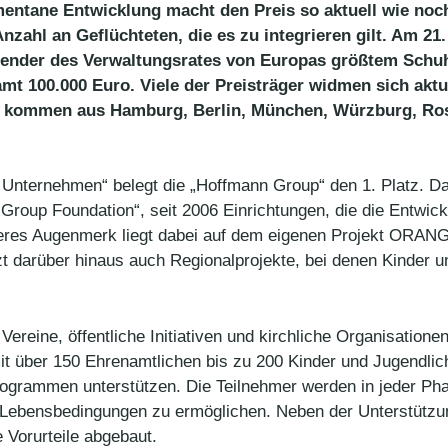
entane Entwicklung macht den Preis so aktuell wie noc
 Anzahl an Geflüchteten, die es zu integrieren gilt. Am 
zender des Verwaltungsrates von Europas größtem Sch
mt 100.000 Euro. Viele der Preisträger widmen sich aktu
er kommen aus Hamburg, Berlin, München, Würzburg, Ros
ch Unternehmen“ belegt die „Hoffmann Group“ den 1. Platz. 
roup Foundation“, seit 2006 Einrichtungen, die die Entwickl
nderes Augenmerk liegt dabei auf dem eigenen Projekt ORA
 darüber hinaus auch Regionalprojekte, bei denen Kinder u
Vereine, öffentliche Initiativen und kirchliche Organisation
 mit über 150 Ehrenamtlichen bis zu 200 Kinder und Jugendl
gprogrammen unterstützen. Die Teilnehmer werden in jeder Ph
Lebensbedingungen zu ermöglichen. Neben der Unterstützun
 Vorurteile abgebaut.