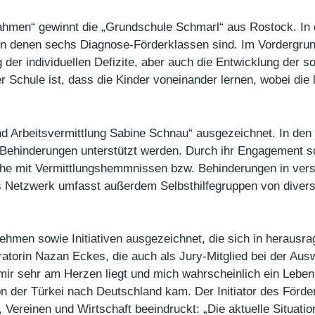
ahmen“ gewinnt die „Grundschule Schmarl“ aus Rostock. In 
on denen sechs Diagnose-Förderklassen sind. Im Vordergrun
 der individuellen Defizite, aber auch die Entwicklung der
chule ist, dass die Kinder voneinander lernen, wobei die l
d Arbeitsvermittlung Sabine Schnau“ ausgezeichnet. In den
ehinderungen unterstützt werden. Durch ihr Engagement scha
che mit Vermittlungshemmnissen bzw. Behinderungen in versi
s Netzwerk umfasst außerdem Selbsthilfegruppen von divers
hmen sowie Initiativen ausgezeichnet, die sich in herausrag
torin Nazan Eckes, die auch als Jury-Mitglied bei der Auswa
mir sehr am Herzen liegt und mich wahrscheinlich ein Leben l
on der Türkei nach Deutschland kam. Der Initiator des Förde
ereinen und Wirtschaft beeindruckt: „Die aktuelle Situation