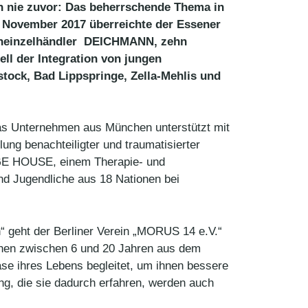
h nie zuvor: Das beherrschende Thema in
21. November 2017 überreichte der Essener
uheinzelhändler DEICHMANN, zehn
ell der Integration von jungen
tock, Bad Lippspringe, Zella-Mehlis und
Das Unternehmen aus München unterstützt mit
ung benachteiligter und traumatisierter
NGE HOUSE, einem Therapie- und
nd Jugendliche aus 18 Nationen bei
en“ geht der Berliner Verein „MORUS 14 e.V.“
ichen zwischen 6 und 20 Jahren aus dem
ase ihres Lebens begleitet, um ihnen bessere
g, die sie dadurch erfahren, werden auch