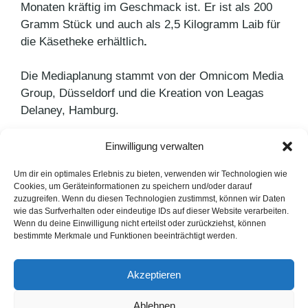
Monaten kräftig im Geschmack ist. Er ist als 200
Gramm Stück und auch als 2,5 Kilogramm Laib für
die Käsetheke erhältlich
.
Die Mediaplanung stammt von der Omnicom Media
Group, Düsseldorf und die Kreation von Leagas
Delaney, Hamburg.
Einwilligung verwalten
Kategorien
Agenturnews
,
Pressemitteilungen
Schlagwörter
Kerrygold
Um dir ein optimales Erlebnis zu bieten, verwenden wir Technologien wie
Cookies, um Geräteinformationen zu speichern und/oder darauf
Tipps für effektive Facebook-Videos
zuzugreifen. Wenn du diesen Technologien zustimmst, können wir Daten
wie das Surfverhalten oder eindeutige IDs auf dieser Website verarbeiten.
Workshop statt Pitch
Wenn du deine Einwilligung nicht erteilst oder zurückziehst, können
bestimmte Merkmale und Funktionen beeinträchtigt werden.
LinkedIn
Instagram
Akzeptieren
English Version
Ablehnen