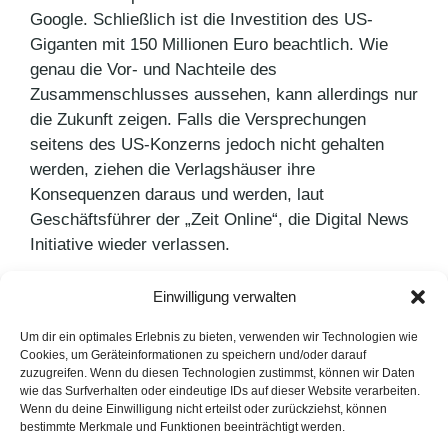
Google. Schließlich ist die Investition des US-
Giganten mit 150 Millionen Euro beachtlich. Wie
genau die Vor- und Nachteile des
Zusammenschlusses aussehen, kann allerdings nur
die Zukunft zeigen. Falls die Versprechungen
seitens des US-Konzerns jedoch nicht gehalten
werden, ziehen die Verlagshäuser ihre
Konsequenzen daraus und werden, laut
Geschäftsführer der „Zeit Online“, die Digital News
Initiative wieder verlassen.
Einwilligung verwalten
Kategorien
PR Blog
Schlagwörter
Digital News Initiative
,
Google
Um dir ein optimales Erlebnis zu bieten, verwenden wir Technologien wie
Cookies, um Geräteinformationen zu speichern und/oder darauf
Marketing mittels Big Data
zuzugreifen. Wenn du diesen Technologien zustimmst, können wir Daten
wie das Surfverhalten oder eindeutige IDs auf dieser Website verarbeiten.
Mobile SEO – nützliche Tipps
Wenn du deine Einwilligung nicht erteilst oder zurückziehst, können
bestimmte Merkmale und Funktionen beeinträchtigt werden.