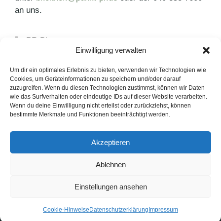
an uns.
Kategorien
PR Blog
Einwilligung verwalten
Schlagwörter
eat&STYLE
,
PR-Agentur
,
PR-Blog
Wieder Vorwürfe gegen Primark
Um dir ein optimales Erlebnis zu bieten, verwenden wir Technologien wie
Cookies, um Geräteinformationen zu speichern und/oder darauf
Blogger Relations: Zielgruppenbestimmung
zuzugreifen. Wenn du diesen Technologien zustimmst, können wir Daten
wie das Surfverhalten oder eindeutige IDs auf dieser Website verarbeiten.
entscheidend
Wenn du deine Einwilligung nicht erteilst oder zurückziehst, können
bestimmte Merkmale und Funktionen beeinträchtigt werden.
LinkedIn
Instagram
Akzeptieren
English Version
Ablehnen
Datenschutzerklärung
Impressum
Cookie-Hinweise
Einstellungen ansehen
FAQ
© 1991 - 2026. PUNKT PR GmbH. Alle Rechte vorbehalten.
Cookie-Hinweise
Datenschutzerklärung
Impressum