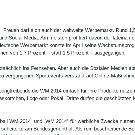
e. Freuen darf sich auch der weltweite Werbemarkt. Rund 1,5
und Social Media. Am meisten profitiert davon der lateiname
r deutsche Werbemarkt konnte im April seine Wachstumspr
nen von 1,7 Prozent – statt 1,5 Prozent – ausgegangen.
ptsächlich ins Fernsehen. Aber auch die Sozialen Medien sp
 zu vergangenen Sportevents verstärkt auf Online-Maßnahm
ungtreibende die WM 2014 einfach für ihre Produkte nutzen
skottchen, Logo oder Pokal, Dritte dürfen die geschützten
ußball WM 2014“ und „WM 2014“ für werbliche Zwecke nutzen.
scheiterte am Bundesgerichthof. Als rein beschreibende Begr