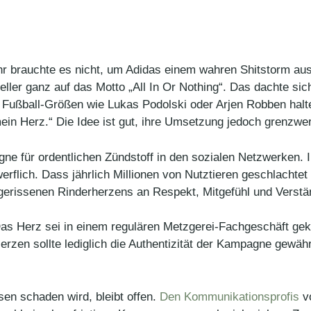
ehr brauchte es nicht, um Adidas einem wahren Shitstorm a
eller ganz auf das Motto „All In Or Nothing“. Das dachte sic
Fußball-Größen wie Lukas Podolski oder Arjen Robben halten
in Herz.“ Die Idee ist gut, ihre Umsetzung jedoch grenzwer
ne für ordentlichen Zündstoff in den sozialen Netzwerken.
rflich. Dass jährlich Millionen von Nutztieren geschlachtet
gerissenen Rinderherzens an Respekt, Mitgefühl und Verstä
 Das Herz sei in einem regulären Metzgerei-Fachgeschäft ge
erzen sollte lediglich die Authentizität der Kampagne gewä
sen schaden wird, bleibt offen.
Den Kommunikationsprofis
vo