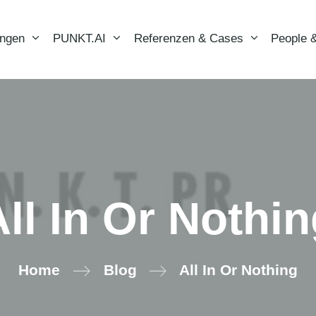
ungen
PUNKT.AI
Referenzen & Cases
People &
ll In Or Nothi
Home
Blog
All In Or Nothing