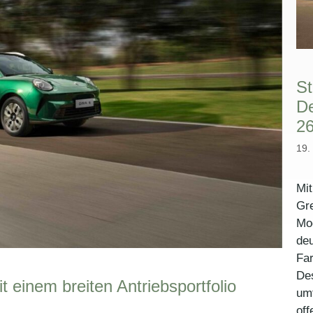
St
D
26
19.
Mit
Gre
Mod
de
Far
De
t einem breiten Antriebsportfolio
um
off