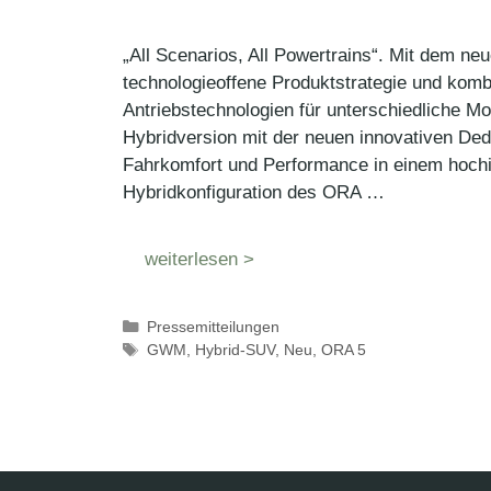
„All Scenarios, All Powertrains“. Mit dem n
technologieoffene Produktstrategie und kombi
Antriebstechnologien für unterschiedliche Mobil
Hybridversion mit der neuen innovativen Ded
Fahrkomfort und Performance in einem hochin
Hybridkonfiguration des ORA …
weiterlesen >
Kategorien
Pressemitteilungen
Schlagwörter
GWM
,
Hybrid-SUV
,
Neu
,
ORA 5