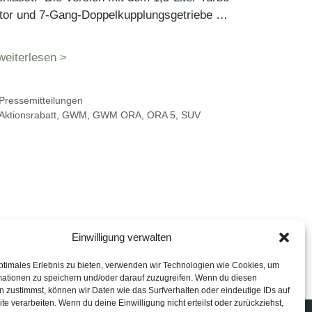
tor und 7-Gang-Doppelkupplungsgetriebe …
weiterlesen >
Kategorien
Pressemitteilungen
Schlagwörter
Aktionsrabatt
,
GWM
,
GWM ORA
,
ORA 5
,
SUV
Einwilligung verwalten
ptimales Erlebnis zu bieten, verwenden wir Technologien wie Cookies, um
mationen zu speichern und/oder darauf zuzugreifen. Wenn du diesen
 zustimmst, können wir Daten wie das Surfverhalten oder eindeutige IDs auf
te verarbeiten. Wenn du deine Einwilligung nicht erteilst oder zurückziehst,