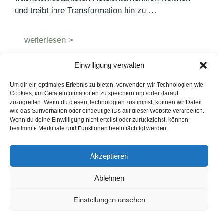
und treibt ihre Transformation hin zu …
weiterlesen >
Einwilligung verwalten
Kategorien
Pressemitteilungen
Um dir ein optimales Erlebnis zu bieten, verwenden wir Technologien wie
Schlagwörter
Expansion
,
Hotel
,
Markenvielfalt
,
Radisson
,
Cookies, um Geräteinformationen zu speichern und/oder darauf
zuzugreifen. Wenn du diesen Technologien zustimmst, können wir Daten
Ressortgeschäft
wie das Surfverhalten oder eindeutige IDs auf dieser Website verarbeiten.
Wenn du deine Einwilligung nicht erteilst oder zurückziehst, können
bestimmte Merkmale und Funktionen beeinträchtigt werden.
LinkedIn
Instagram
Akzeptieren
English Version
Ablehnen
Datenschutzerklärung
Impressum
Cookie-Hinweise
Einstellungen ansehen
FAQ