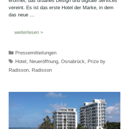
eröffnet, das urbanes Design und digitale Services
vereint. Es ist das erste Hotel der Marke, in dem
das neue …
weiterlesen >
Kategorien
Pressemitteilungen
Schlagwörter
Hotel
,
Neueröffnung
,
Osnabrück
,
Prize by
Radisson
,
Radisson