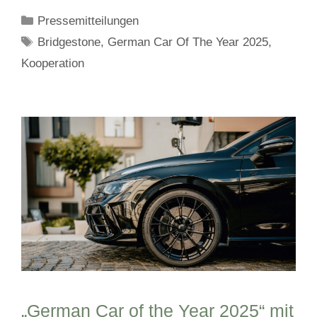
Kategorien
Pressemitteilungen
Schlagwörter
Bridgestone
,
German Car Of The Year 2025
,
Kooperation
„German Car of the Year 2025“ mit