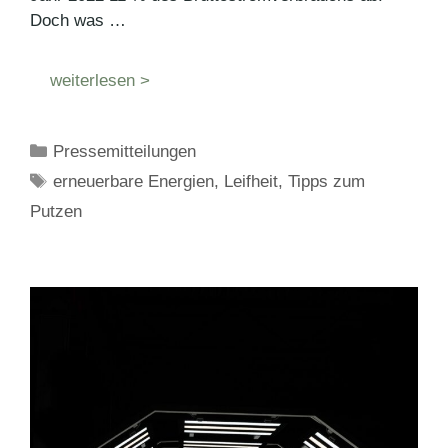
Doch was …
weiterlesen >
Kategorien
Pressemitteilungen
Schlagwörter
erneuerbare Energien
,
Leifheit
,
Tipps zum
Putzen