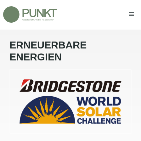
Zum
Inhalt
springen
ERNEUERBARE
Men
ENERGIEN