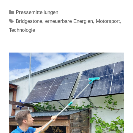
Kategorien
Pressemitteilungen
Schlagwörter
Bridgestone
,
erneuerbare Energien
,
Motorsport
,
Technologie