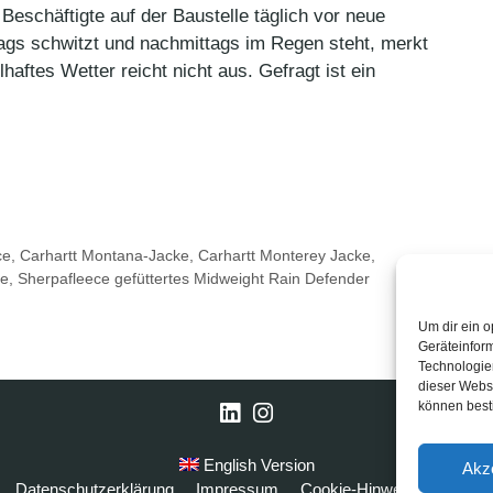
 Beschäftigte auf der Baustelle täglich vor neue
ags schwitzt und nachmittags im Regen steht, merkt
haftes Wetter reicht nicht aus. Gefragt ist ein
ce
,
Carhartt Montana-Jacke
,
Carhartt Monterey Jacke
,
te
,
Sherpafleece gefüttertes Midweight Rain Defender
Um dir ein o
Geräteinfor
Technologien
dieser Websi
können best
LinkedIn
Instagram
English Version
Akz
Datenschutzerklärung
Impressum
Cookie-Hinweise
FAQ