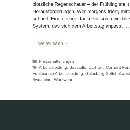
plötzliche Regenschauer – der Frühling stellt
Herausforderungen. Wer morgens friert, mitt
schnell: Eine einzige Jacke für solch wechsel
System, das sich dem Arbeitstag anpasst …
weiterlesen >
Kategorien
Pressemitteilungen
Schlagwörter
Arbeitskleidung
,
Baustelle
,
Carhartt
,
Carhartt For
Funktionale Arbeitskleidung
,
Galesburg-Softshellwes
Sweatshirt
,
Workwear