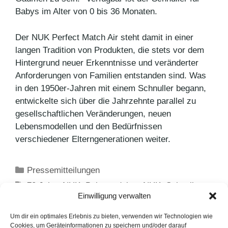
Babys im Alter von 0 bis 36 Monaten.
Der NUK Perfect Match Air steht damit in einer
langen Tradition von Produkten, die stets vor dem
Hintergrund neuer Erkenntnisse und veränderter
Anforderungen von Familien entstanden sind. Was
in den 1950er-Jahren mit einem Schnuller begann,
entwickelte sich über die Jahrzehnte parallel zu
gesellschaftlichen Veränderungen, neuen
Lebensmodellen und den Bedürfnissen
verschiedener Elterngenerationen weiter.
Kategorien
Pressemitteilungen
Schlagwörter
70 Jahre NUK
,
Babyprodukte
,
NUK
,
Schnuller
Einwilligung verwalten
Zweifacher Erfolg für PUKY beim German Brand
Award 2026
Um dir ein optimales Erlebnis zu bieten, verwenden wir Technologien wie
Cookies, um Geräteinformationen zu speichern und/oder darauf