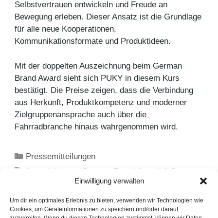
Selbstvertrauen entwickeln und Freude an
Bewegung erleben. Dieser Ansatz ist die Grundlage
für alle neue Kooperationen,
Kommunikationsformate und Produktideen.
Mit der doppelten Auszeichnung beim German
Brand Award sieht sich PUKY in diesem Kurs
bestätigt. Die Preise zeigen, dass die Verbindung
aus Herkunft, Produktkompetenz und moderner
Zielgruppenansprache auch über die
Fahrradbranche hinaus wahrgenommen wird.
Kategorien
Pressemitteilungen
Schlagwörter
Auszeichnung
,
German Brand Award
,
Influencer
,
Einwilligung verwalten
PUKY
MUTTI RELAUNCHT TOMATENMARK-
Um dir ein optimales Erlebnis zu bieten, verwenden wir Technologien wie
Cookies, um Geräteinformationen zu speichern und/oder darauf
SORTIMENT