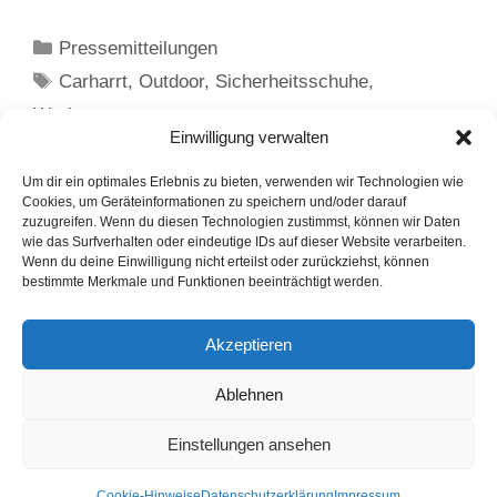
Kategorien
Pressemitteilungen
Schlagwörter
Carharrt
,
Outdoor
,
Sicherheitsschuhe
,
Workwear
Einwilligung verwalten
Touring-Reifen (Premium-Grand-Touring) für
ganzjährige Zuverlässigkeit
Um dir ein optimales Erlebnis zu bieten, verwenden wir Technologien wie
Cookies, um Geräteinformationen zu speichern und/oder darauf
Darauf sollten Autofahrer im Sommer bei ihren
zuzugreifen. Wenn du diesen Technologien zustimmst, können wir Daten
wie das Surfverhalten oder eindeutige IDs auf dieser Website verarbeiten.
Reifen achten
Wenn du deine Einwilligung nicht erteilst oder zurückziehst, können
bestimmte Merkmale und Funktionen beeinträchtigt werden.
LinkedIn
Instagram
Akzeptieren
English Version
Ablehnen
Datenschutzerklärung
Impressum
Cookie-Hinweise
Einstellungen ansehen
FAQ
© 1991 - 2026. PUNKT PR GmbH. Alle Rechte vorbehalten.
Cookie-Hinweise
Datenschutzerklärung
Impressum