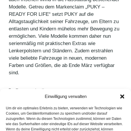
Modelle. Getreu dem Markenclaim „PUKY –
READY FOR LIFE“ setzt PUKY auf die
Alltagstauglichkeit seiner Fahrzeuge, um Eltern zu
entlasten und Kindern mühelos mehr Bewegung zu
ermöglichen. Viele Modelle kommen daher nun
serienmäßig mit praktischen Extras wie
Lenkerpolstern und Ständern. Zudem erstrahlen
viele beliebte Fahrzeuge in neuen, modernen
Farben und Größen, die ab Ende März verfügbar
sind.
Kategorien
Pressemitteilungen
Einwilligung verwalten
Schlagwörter
Fahrrad
,
Innovation
,
PUKY
,
PUKY NEXT
Seelisberg AG startet Partnerschaft mit
Um dir ein optimales Erlebnis zu bieten, verwenden wir Technologien wie
Cookies, um Geräteinformationen zu speichern und/oder darauf
Bridgestone
zuzugreifen. Wenn du diesen Technologien zustimmst, können wir Daten
wie das Surfverhalten oder eindeutige IDs auf dieser Website verarbeiten.
Bridgestone kündigt Motorsportplan 2025 an
Wenn du deine Einwilligung nicht erteilst oder zurückziehst, können