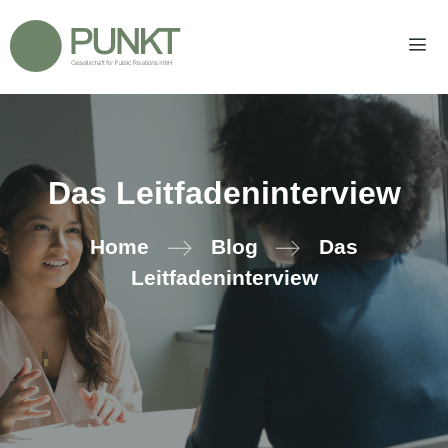
Zum
Inhalt
springen
Men
Das Leitfadeninterview
Home
Blog
Das
Leitfadeninterview