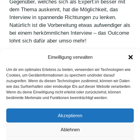
Gegenüber, welches sich als Expert:in besser mit
dem Thema auskennt, hat die Möglichkeit, das
Interview in spannende Richtungen zu lenken.
Natürlich ist die Vorbereitung etwas aufwendiger als
bei einem herkömmlichen Interview – das Outcome
lohnt sich dafür aber umso mehr!
Einwilligung verwalten
Kategorien
PR Blog
Schlagwörter
interview
,
Marketing
,
PR-Agentur
Um dir ein optimales Erlebnis zu bieten, verwenden wir Technologien wie
Cookies, um Geräteinformationen zu speichern und/oder darauf
Bridgestone erhält Auszeichnung
zuzugreifen. Wenn du diesen Technologien zustimmst, können wir Daten
wie das Surfverhalten oder eindeutige IDs auf dieser Website verarbeiten.
Kochen mit Freunden
Wenn du deine Einwilligung nicht erteilst oder zurückziehst, können
bestimmte Merkmale und Funktionen beeinträchtigt werden.
LinkedIn
Instagram
Akzeptieren
English Version
Ablehnen
Datenschutzerklärung
Impressum
Cookie-Hinweise