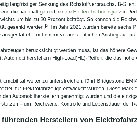
eitig langfristiger Senkung des Rohstoffverbrauchs. B-Silent
end die nachhaltige und leichte
Enliten Technologie
zur Redu
ewichts um bis zu 20 Prozent beiträgt. So können die Reich
[3]
tät gesenkt werden.
Im Jahr 2021 wurden bereits sechs P
 ausgestattet – mit einem voraussichtlichen Anstieg auf bis
trofahrzeugen berücksichtigt werden muss, ist das höhere G
t Automobilherstellern High-Load(HL)-Reifen, die das höher
romobilität weiter zu unterstreichen, führt Bridgestone EM
peziell für Elektrofahrzeuge entwickelt wurden. Diese Markie
n den Automobilherstellern genehmigt wurden und die einzi
erstützen – um Reichweite, Kontrolle und Lebensdauer der Re
 führenden Herstellern von Elektrofah