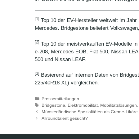
[1]
Top 10 der EV-Hersteller weltweit im Jahr
Mercedes. Bridgestone beliefert Volkswagen
[2]
Top 10 der meistverkauften EV-Modelle in 
e-208, Mercedes EQB, Fiat 500, Nissan LEA
500 und Nissan LEAF.
[3]
Basierend auf internen Daten von Bridgest
225/40R18 XL) vergleichen.
Kategorien
Pressemitteilungen
Schlagwörter
Bridgestone
,
Elektromobilität
,
Mobilitätslösungen
Münsterländische Spezialitäten als Creme-Liköre
Allroundtalent gesucht?