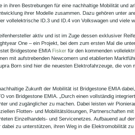
e in ihren Bestrebungen für eine nachhaltige Mobilität und ar
 Entwicklung ihrer Modelle zusammen. Dazu gehören unter 
r vollelektrische ID.3 und ID.4 von Volkswagen und viele w
fenhersteller aktiv und ist im Zuge dessen exklusiver Reif
ightyear One – ein Projekt, bei dem zum ersten Mal die unt
rüstet Bridgestone EMIA
Fisker
für den kommenden vollelekt
onen mit aufstrebenden Newcomern und etablierten Marktführ
upra Born sind hier die neuesten Elektrofahrzeuge, die von
hhaltige Zukunft der Mobilität ist Bridgestone EMIA dabei,
O von Bridgestone EMIA. „Durch einen vollständig integriert
ienter und zugänglicher zu machen. Dabei leisten wir Pionier
iellen Flotten- und Mobilitätslösungen, Partnerschaften mi
teten Einzelhandels- und Servicenetzes. Aufbauend auf den 
 dabei zu unterstützen, ihren Weg in die Elektromobilität zu