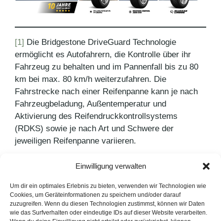
[1]
Die Bridgestone DriveGuard Technologie
ermöglicht es Autofahrern, die Kontrolle über ihr
Fahrzeug zu behalten und im Pannenfall bis zu 80
km bei max. 80 km/h weiterzufahren. Die
Fahrstrecke nach einer Reifenpanne kann je nach
Fahrzeugbeladung, Außentemperatur und
Aktivierung des Reifendruckkontrollsystems
(RDKS) sowie je nach Art und Schwere der
jeweiligen Reifenpanne variieren.
Einwilligung verwalten
Kategorien
Pressemitteilungen
Schlagwörter
Bridgestone
,
Reifenhersteller
,
Test our Best
Um dir ein optimales Erlebnis zu bieten, verwenden wir Technologien wie
Cookies, um Geräteinformationen zu speichern und/oder darauf
Pulse Groove Technologie
zuzugreifen. Wenn du diesen Technologien zustimmst, können wir Daten
wie das Surfverhalten oder eindeutige IDs auf dieser Website verarbeiten.
Süßes Bagel-Frühstück