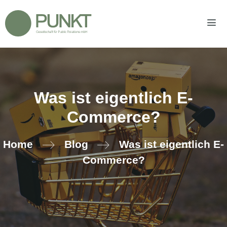
Zum
Inhalt
springen
Men
Was ist eigentlich E-
Commerce?
Home
Blog
Was ist eigentlich E-
Commerce?