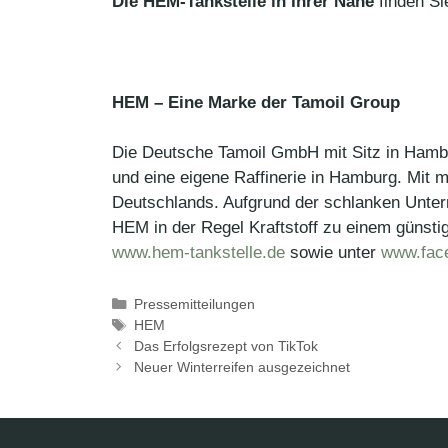
Die HEM-Tankstelle in Ihrer Nähe
finden Si
HEM – Eine Marke der Tamoil Group
Die Deutsche Tamoil GmbH mit Sitz in Hambur
und eine eigene Raffinerie in Hamburg. Mit 
Deutschlands. Aufgrund der schlanken Unter
HEM in der Regel Kraftstoff zu einem günsti
www.hem-tankstelle.de
sowie unter
www.fac
Kategorien
Pressemitteilungen
Schlagwörter
HEM
Das Erfolgsrezept von TikTok
Neuer Winterreifen ausgezeichnet