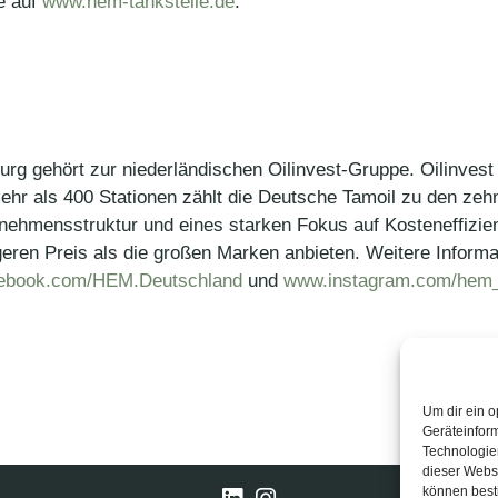
e auf
www.hem-tankstelle.de
.
g gehört zur niederländischen Oilinvest-Gruppe. Oilinvest b
mehr als 400 Stationen zählt die Deutsche Tamoil zu den ze
nehmensstruktur und eines starken Fokus auf Kosteneffizie
geren Preis als die großen Marken anbieten. Weitere Informa
ebook.com/HEM.Deutschland
und
www.instagram.com/hem_
Um dir ein o
Geräteinfor
Technologien
dieser Websi
können best
LinkedIn
Instagram