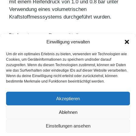
mit einem Reifendruck von 1.0 und 0.8 bar unter
Verwendung eines volumetrischen
Kraftstoffmesssystems durchgeführt wurden.
Kategorien
Agenturnews
,
Pressemitteilungen
Einwilligung verwalten
Schlagwörter
Bridgestone
,
PR-Agentur
Winterzeit ist Teezeit – TeeGschwendner lädt
Um dir ein optimales Erlebnis zu bieten, verwenden wir Technologien wie
Cookies, um Geräteinformationen zu speichern und/oder darauf
zum Testen ein
zuzugreifen. Wenn du diesen Technologien zustimmst, können wir Daten
wie das Surfverhalten oder eindeutige IDs auf dieser Website verarbeiten.
Mit Grafschafter den November versüßen
Wenn du deine Einwilligung nicht erteilst oder zurückziehst, können
bestimmte Merkmale und Funktionen beeinträchtigt werden.
LinkedIn
Instagram
Akzeptieren
English Version
Ablehnen
Datenschutzerklärung
Impressum
Cookie-Hinweise
Einstellungen ansehen
FAQ