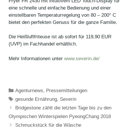
Fryer FR 2430 mit intuitivem LED Touch-Display für
eine schnelle und einfache Bedienung und einer
einstellbaren Temperaturregelung von 80 – 200° C
bietet den perfekten Genuss für die ganze Familie.
Die Heißluftfriteuse ist ab sofort für 119,90 EUR
(UVP) im Fachhandel erhältlich.
Mehr Informationen unter
www.severin.de/
Kategorien
Agenturnews
,
Pressemitteilungen
Schlagwörter
gesunde Ernährung
,
Severin
Bridgestone zählt die letzten Tage bis zu den
Olympischen Winterspielen PyeongChang 2018
Schmuckstück für die Wäsche