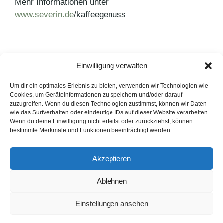
Mehr Informationen unter
www.severin.de
/kaffeegenuss
Einwilligung verwalten
Kategorien
Agenturnews
,
Pressemitteilungen
Schlagwörter
Kaffeemaschinen
,
Severin
Um dir ein optimales Erlebnis zu bieten, verwenden wir Technologien wie
Cookies, um Geräteinformationen zu speichern und/oder darauf
Das 1×1 der Körpersprache
zuzugreifen. Wenn du diesen Technologien zustimmst, können wir Daten
wie das Surfverhalten oder eindeutige IDs auf dieser Website verarbeiten.
Mit Firestone auf die Main Stage
Wenn du deine Einwilligung nicht erteilst oder zurückziehst, können
bestimmte Merkmale und Funktionen beeinträchtigt werden.
LinkedIn
Instagram
Akzeptieren
English Version
Ablehnen
Datenschutzerklärung
Impressum
Cookie-Hinweise
Einstellungen ansehen
FAQ