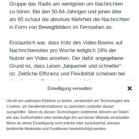
Gruppe das Radio am wenigsten um Nachrichten
zu hören. Bei den 50-64-Jährigen und jenen älter
als 65 schaut die absolute Mehrheit die Nachrichten
in Form von Bewegtbildern im Fernsehen an.
Erstaunlich war, dass trotz des Video-Booms auf
Nachrichtensites pro Woche lediglich 24% der
Nutzer ein Video ansehen. Der dafür angegebene
Grund ist, dass Lesen „bequemer und schneller“
ist. Zeitliche Effizienz und Flexibilität scheinen bei
den jüngeren Generation am wichtigsten zu sein.
Einwilligung verwalten
Kategorien
PR Blog
Um dir ein optimales Erlebnis zu bieten, verwenden wir Technologien wie
Cookies, um Geräteinformationen zu speichern und/oder darauf
Redaktionspläne erstellen
zuzugreifen. Wenn du diesen Technologien zustimmst, können wir Daten
wie das Surfverhalten oder eindeutige IDs auf dieser Website verarbeiten.
Neuer Bridgestone Reifen
Wenn du deine Einwilligung nicht erteilst oder zurückziehst, können
bestimmte Merkmale und Funktionen beeinträchtigt werden.