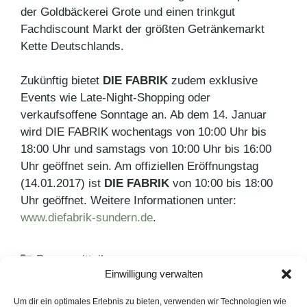
der Goldbäckerei Grote und einen trinkgut
Fachdiscount Markt der größten Getränkemarkt
Kette Deutschlands.
Zukünftig bietet
DIE FABRIK
zudem exklusive
Events wie Late-Night-Shopping oder
verkaufsoffene Sonntage an. Ab dem 14. Januar
wird DIE FABRIK wochentags von 10:00 Uhr bis
18:00 Uhr und samstags von 10:00 Uhr bis 16:00
Uhr geöffnet sein. Am offiziellen Eröffnungstag
(14.01.2017) ist
DIE FABRIK
von 10:00 bis 18:00
Uhr geöffnet. Weitere Informationen unter:
www.diefabrik-sundern.de
.
Kategorien
Pressemitteilungen
Einwilligung verwalten
Schlagwörter
PR Hamburg
,
PR-Agentur
,
PR-Agentur
Hamburg
,
Severin
Um dir ein optimales Erlebnis zu bieten, verwenden wir Technologien wie