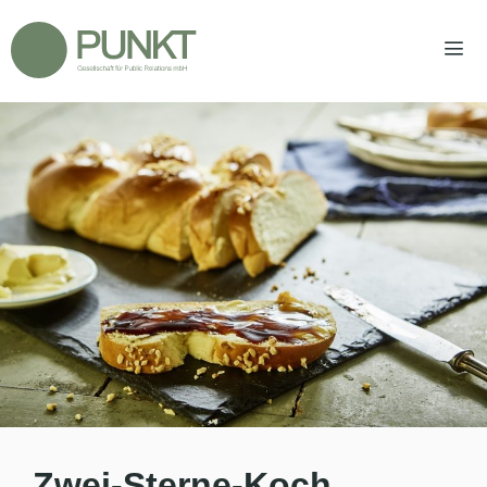
Zum
Inhalt
springen
Men
Zwei-Sterne-Koch