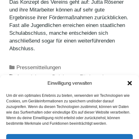
Das Konzept des Vereins geht auf: Jutta Rösener
und ihre Mitarbeiter können auf sehr gute
Ergebnisse ihrer Fördermaßnahmen zurückblicken.
Fast alle Jugendlichen erreichen einen staatlichen
Schulabschluss, manche entscheiden sich
anschließend sogar für einen weiterführenden
Abschluss.
Kategorien
Pressemitteilungen
Schlagwörter
Auszeichnung
,
Deichmann Förderpreis
,
Einwilligung verwalten
Integration
Affiliate-Marketing
Um dir ein optimales Erlebnis zu bieten, verwenden wir Technologien wie
Cookies, um Geräteinformationen zu speichern und/oder darauf
Kindheits-Rezepte Gewinnspiel –
zuzugreifen. Wenn du diesen Technologien zustimmst, können wir Daten
wie das Surfverhalten oder eindeutige IDs auf dieser Website verarbeiten.
Teilnahmebedingungen
Wenn du deine Einwilligung nicht erteilst oder zurückziehst, können
bestimmte Merkmale und Funktionen beeinträchtigt werden.
LinkedIn
Instagram