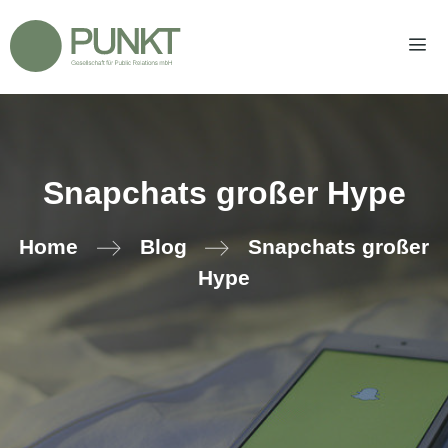
Zum
Inhalt
springen
Men
Snapchats großer Hype
Home
Blog
Snapchats großer
Hype