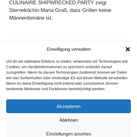
CULINAIRE SHIPWRECKED PARTY zeigt
Sterneköchin Maria Groß, dass Grillen keine
Männerdomäne ist.
Einwilligung verwalten
Kategorien
Agenturnews
,
Pressemitteilungen
Schlagwörter
Fleet
Um dir ein optimales Erlebnis zu bieten, verwenden wir Technologien wie
Cookies, um Geräteinformationen zu speichern und/oder darauf
Bridgestone zum FAST-Mitglied ernannt
zuzugreifen. Wenn du diesen Technologien zustimmst, können wir Daten
wie das Surfverhalten oder eindeutige IDs auf dieser Website verarbeiten.
Game meets Brand
Wenn du deine Einwilligung nicht erteilst oder zurückziehst, können
bestimmte Merkmale und Funktionen beeinträchtigt werden.
LinkedIn
Instagram
Akzeptieren
English Version
Ablehnen
Datenschutzerklärung
Impressum
Cookie-Hinweise
Einstellungen ansehen
FAQ