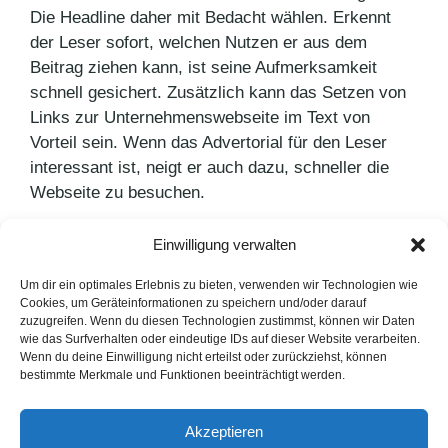
Die Headline daher mit Bedacht wählen. Erkennt
der Leser sofort, welchen Nutzen er aus dem
Beitrag ziehen kann, ist seine Aufmerksamkeit
schnell gesichert. Zusätzlich kann das Setzen von
Links zur Unternehmenswebseite im Text von
Vorteil sein. Wenn das Advertorial für den Leser
interessant ist, neigt er auch dazu, schneller die
Webseite zu besuchen.
Einwilligung verwalten
Kategorien
PR Blog
Schlagwörter
Advertorial
,
Content-Marketing
Um dir ein optimales Erlebnis zu bieten, verwenden wir Technologien wie
Cookies, um Geräteinformationen zu speichern und/oder darauf
Journalismus im Umbruch
zuzugreifen. Wenn du diesen Technologien zustimmst, können wir Daten
wie das Surfverhalten oder eindeutige IDs auf dieser Website verarbeiten.
Hanneli Mustaparta
Wenn du deine Einwilligung nicht erteilst oder zurückziehst, können
bestimmte Merkmale und Funktionen beeinträchtigt werden.
LinkedIn
Instagram
Akzeptieren