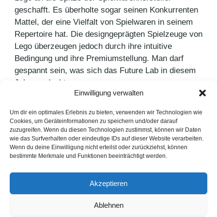
geschafft. Es überholte sogar seinen Konkurrenten
Mattel, der eine Vielfalt von Spielwaren in seinem
Repertoire hat. Die designgeprägten Spielzeuge von
Lego überzeugen jedoch durch ihre intuitive
Bedingung und ihre Premiumstellung. Man darf
gespannt sein, was sich das Future Lab in diesem
Jahr ausdenkt.
Einwilligung verwalten
Kategorien
PR Blog
Um dir ein optimales Erlebnis zu bieten, verwenden wir Technologien wie
Cookies, um Geräteinformationen zu speichern und/oder darauf
Jetzt wechseln zu unseren Besten!
zuzugreifen. Wenn du diesen Technologien zustimmst, können wir Daten
wie das Surfverhalten oder eindeutige IDs auf dieser Website verarbeiten.
ZDF verteidigt Spitzenposition
Wenn du deine Einwilligung nicht erteilst oder zurückziehst, können
bestimmte Merkmale und Funktionen beeinträchtigt werden.
LinkedIn
Instagram
Akzeptieren
English Version
Ablehnen
Datenschutzerklärung
Impressum
Cookie-Hinweise