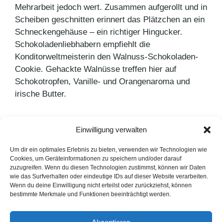
Mehrarbeit jedoch wert. Zusammen aufgerollt und in
Scheiben geschnitten erinnert das Plätzchen an ein
Schneckengehäuse – ein richtiger Hingucker.
Schokoladenliebhabern empfiehlt die
Konditorweltmeisterin den Walnuss-Schokoladen-
Cookie. Gehackte Walnüsse treffen hier auf
Schokotropfen, Vanille- und Orangenaroma und
irische Butter.
Einwilligung verwalten
Kategorien
Pressemitteilungen
Um dir ein optimales Erlebnis zu bieten, verwenden wir Technologien wie
Cookies, um Geräteinformationen zu speichern und/oder darauf
Thanksgiving – Das US-Familienfest
zuzugreifen. Wenn du diesen Technologien zustimmst, können wir Daten
wie das Surfverhalten oder eindeutige IDs auf dieser Website verarbeiten.
Mehr bezahlpflichtige Online-Zeitungen
Wenn du deine Einwilligung nicht erteilst oder zurückziehst, können
bestimmte Merkmale und Funktionen beeinträchtigt werden.
LinkedIn
Instagram