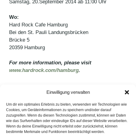
Samstag, 20.September 2014 ab 11:00 Uhr
Wo:
Hard Rock Cafe Hamburg
Bei den St. Pauli Landungsbrücken
Brücke 5
20359 Hamburg
For more information, please visit
www.hardrock.com
/hamburg
.
Kategorien
Pressemitteilungen
Einwilligung verwalten
Schlagwörter
Hard Rock Cafe Hamburg
Um dir ein optimales Erlebnis zu bieten, verwenden wir Technologien wie
So war die dmexco
Cookies, um Geräteinformationen zu speichern und/oder darauf
zuzugreifen. Wenn du diesen Technologien zustimmst, können wir Daten
„Rock the Square“
wie das Surfverhalten oder eindeutige IDs auf dieser Website verarbeiten.
Wenn du deine Einwilligung nicht erteilst oder zurückziehst, können
bestimmte Merkmale und Funktionen beeinträchtigt werden.