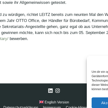
nt sowie ihr Allgemeinwissen getestet.
d zu würdigen, richtet LEITZ bereits zum neunten Mal den 
iesem Jahr OTTO Office, der Händler für Bürobedarf, Kommu
e Sekretariats-Angestellte gehen, ganz egal ob aus Unterne
se gewinnen möchte, kann sich noch bis zum 05. September 
tary/
bewerben.
Um dir ein o
Geräteinfor
Technologien
dieser Websi
können best
LinkedIn
Instagram
English Version
Akz
Datenschutzerklärung
Impressum
Cookie-Hinweise
FAQ