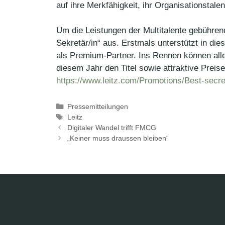
auf ihre Merkfähigkeit, ihr Organisationstale
Um die Leistungen der Multitalente gebühren
Sekretär/in“ aus. Erstmals unterstützt in d
als Premium-Partner. Ins Rennen können all
diesem Jahr den Titel sowie attraktive Prei
https://www.leitz.com/Promotions/Best-secre
Kategorien
Pressemitteilungen
Schlagwörter
Leitz
Digitaler Wandel trifft FMCG
„Keiner muss draussen bleiben“