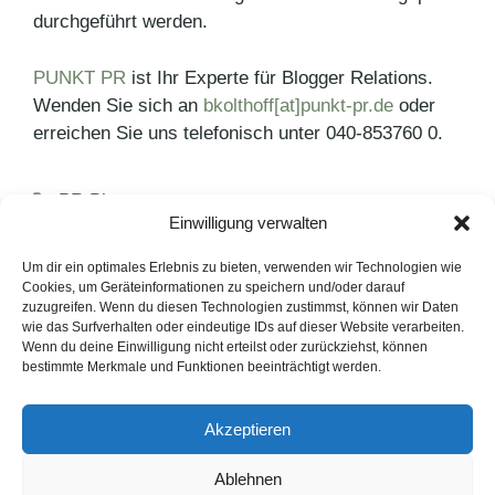
durchgeführt werden.
PUNKT PR
ist Ihr Experte für Blogger Relations.
Wenden Sie sich an
bkolthoff[at]punkt-pr.de
oder
erreichen Sie uns telefonisch unter 040-853760 0.
Kategorien
PR Blog
Einwilligung verwalten
Schlagwörter
Blogger
,
Social Media
Blogger Relations: Zielgruppenbestimmung
Um dir ein optimales Erlebnis zu bieten, verwenden wir Technologien wie
Cookies, um Geräteinformationen zu speichern und/oder darauf
entscheidend
zuzugreifen. Wenn du diesen Technologien zustimmst, können wir Daten
wie das Surfverhalten oder eindeutige IDs auf dieser Website verarbeiten.
Social Media: Die perfekte Länge
Wenn du deine Einwilligung nicht erteilst oder zurückziehst, können
bestimmte Merkmale und Funktionen beeinträchtigt werden.
LinkedIn
Instagram
Akzeptieren
English Version
Ablehnen