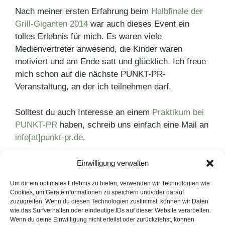
Nach meiner ersten Erfahrung beim
Halbfinale der
Grill-Giganten 2014
war auch dieses Event ein
tolles Erlebnis für mich. Es waren viele
Medienvertreter anwesend, die Kinder waren
motiviert und am Ende satt und glücklich. Ich freue
mich schon auf die nächste PUNKT-PR-
Veranstaltung, an der ich teilnehmen darf.
Solltest du auch Interesse an einem
Praktikum bei
PUNKT-PR
haben, schreib uns einfach eine Mail an
info[at]punkt-pr.de
.
Einwilligung verwalten
Kategorien
PR Blog
Schlagwörter
Gesundes Pausenbrot
,
Kerrygold
,
PR-Blog
Um dir ein optimales Erlebnis zu bieten, verwenden wir Technologien wie
Cookies, um Geräteinformationen zu speichern und/oder darauf
Corporate Blogs 2014 – Eine Bilanz
zuzugreifen. Wenn du diesen Technologien zustimmst, können wir Daten
wie das Surfverhalten oder eindeutige IDs auf dieser Website verarbeiten.
CEOs richtig in der Öffentlichkeit positionieren
Wenn du deine Einwilligung nicht erteilst oder zurückziehst, können