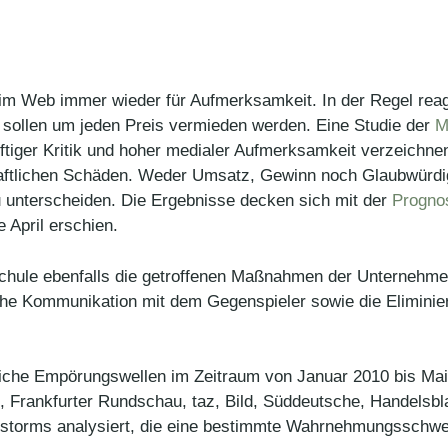
 im Web immer wieder für Aufmerksamkeit. In der Regel reag
sollen um jeden Preis vermieden werden. Eine Studie der
M
eftiger Kritik und hoher medialer Aufmerksamkeit verzeichn
haftlichen Schäden. Weder Umsatz, Gewinn noch Glaubwürdigke
 unterscheiden. Die Ergebnisse decken sich mit der
Progno
 April erschien.
chule ebenfalls die getroffenen Maßnahmen der Unternehmen
he Kommunikation mit dem Gegenspieler sowie die Eliminier
liche Empörungswellen im Zeitraum von Januar 2010 bis Mai
 Frankfurter Rundschau, taz, Bild, Süddeutsche, Handelsbla
itstorms analysiert, die eine bestimmte Wahrnehmungsschwe