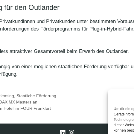
g für den Outlander
Privatkundinnen und Privatkunden unter bestimmten Vorauss
 Anforderungen des Förderprogramms für Plug-in-Hybrid-Fahr
ders attraktiver Gesamtvorteil beim Erwerb des Outlander.
ängig von einer möglichen staatlichen Förderung verfügbar 
rfügung.
tleasing
,
Staatliche Förderung
 ADAX MX Masters an
on Hotel im FOUR Frankfurt
Um dir ein o
Geräteinfor
Technologien
dieser Websi
können best
LinkedIn
Instagram