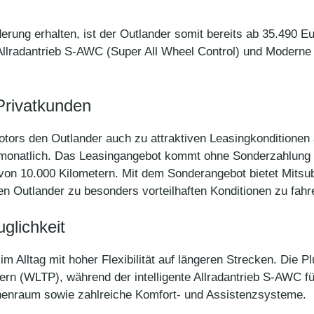
rung erhalten, ist der Outlander somit bereits ab 35.490 Eur
n Allradantrieb S-AWC (Super All Wheel Control) und Moder
Privatkunden
otors den Outlander auch zu attraktiven Leasingkonditionen
monatlich. Das Leasingangebot kommt ohne Sonderzahlung au
von 10.000 Kilometern. Mit dem Sonderangebot bietet Mitsubi
en Outlander zu besonders vorteilhaften Konditionen zu fahr
uglichkeit
m Alltag mit hoher Flexibilität auf längeren Strecken. Die P
ern (WLTP), während der intelligente Allradantrieb S-AWC für
nenraum sowie zahlreiche Komfort- und Assistenzsysteme.