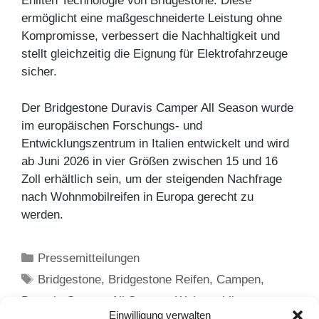
Enliten Technologie von Bridgestone. Diese
ermöglicht eine maßgeschneiderte Leistung ohne
Kompromisse, verbessert die Nachhaltigkeit und
stellt gleichzeitig die Eignung für Elektrofahrzeuge
sicher.
Der Bridgestone Duravis Camper All Season wurde
im europäischen Forschungs- und
Entwicklungszentrum in Italien entwickelt und wird
ab Juni 2026 in vier Größen zwischen 15 und 16
Zoll erhältlich sein, um der steigenden Nachfrage
nach Wohnmobilreifen in Europa gerecht zu
werden.
Kategorien
Pressemitteilungen
Schlagwörter
Bridgestone
,
Bridgestone Reifen
,
Campen
,
Duravis Camper All Season
,
Wohnmobil
,
Einwilligung verwalten