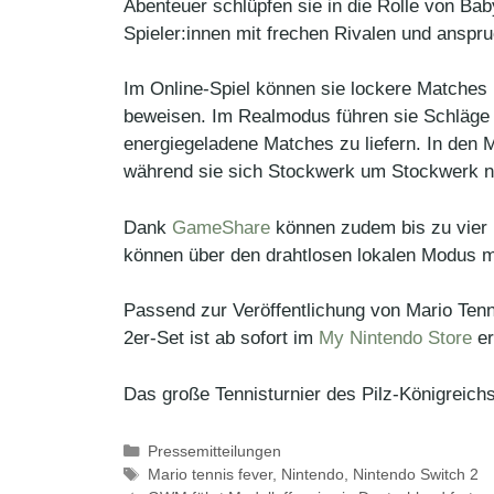
Abenteuer schlüpfen sie in die Rolle von Ba
Spieler:innen mit frechen Rivalen und anspr
Im Online-Spiel können sie lockere Matches 
beweisen. Im Realmodus führen sie Schläge 
energiegeladene Matches zu liefern. In den 
während sie sich Stockwerk um Stockwerk n
Dank
GameShare
können zudem bis zu vier 
können über den drahtlosen lokalen Modus m
Passend zur Veröffentlichung von Mario Tenni
2er-Set ist ab sofort im
My Nintendo Store
er
Das große Tennisturnier des Pilz-Königreichs
Kategorien
Pressemitteilungen
Schlagwörter
Mario tennis fever
,
Nintendo
,
Nintendo Switch 2