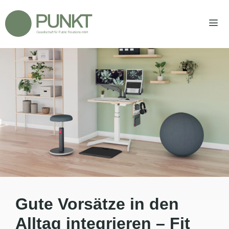
Zum
Inhalt
springen
Men
Gute Vorsätze in den
Alltag integrieren – Fit