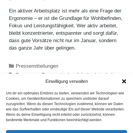
Ein aktiver Arbeitsplatz ist mehr als eine Frage der
Ergonomie – er ist die Grundlage für Wohlbefinden,
Fokus und Leistungsfähigkeit. Wer aktiv arbeitet,
bleibt konzentrierter, entspannter und sorgt dafür,
dass gute Vorsätze nicht nur im Januar, sondern
das ganze Jahr über gelingen.
Kategorien
Pressemitteilungen
Schlagwörter
Bewegung
,
Ergonomischer Arbeitsplatz
,
Leitz
,
Einwilligung verwalten
Neujahrsvorsätze
Leifheit verrät clevere Tipps für den Putz-Alltag
Um dir ein optimales Erlebnis zu bieten, verwenden wir Technologien wie
Cookies, um Geräteinformationen zu speichern und/oder darauf
Erstes Prize by Radisson mit neuem Konzept in
zuzugreifen. Wenn du diesen Technologien zustimmst, können wir Daten
wie das Surfverhalten oder eindeutige IDs auf dieser Website verarbeiten.
Osnabrück eröffnet
Wenn du deine Einwilligung nicht erteilst oder zurückziehst, können
bestimmte Merkmale und Funktionen beeinträchtigt werden.
LinkedIn
Instagram