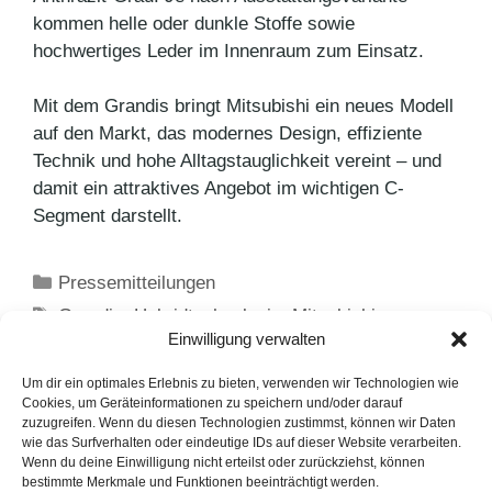
kommen helle oder dunkle Stoffe sowie
hochwertiges Leder im Innenraum zum Einsatz.
Mit dem Grandis bringt Mitsubishi ein neues Modell
auf den Markt, das modernes Design, effiziente
Technik und hohe Alltagstauglichkeit vereint – und
damit ein attraktives Angebot im wichtigen C-
Segment darstellt.
Kategorien
Pressemitteilungen
Schlagwörter
Grandis
,
Hybridtechnologie
,
Mitsubishi
,
Einwilligung verwalten
Produktlaunch
,
SUV
Der Neue Mitsubishi Eclipse Cross
Um dir ein optimales Erlebnis zu bieten, verwenden wir Technologien wie
Cookies, um Geräteinformationen zu speichern und/oder darauf
Bridgestone bringt Battlax Racing Street RS12
zuzugreifen. Wenn du diesen Technologien zustimmst, können wir Daten
wie das Surfverhalten oder eindeutige IDs auf dieser Website verarbeiten.
auf den Markt
Wenn du deine Einwilligung nicht erteilst oder zurückziehst, können
bestimmte Merkmale und Funktionen beeinträchtigt werden.