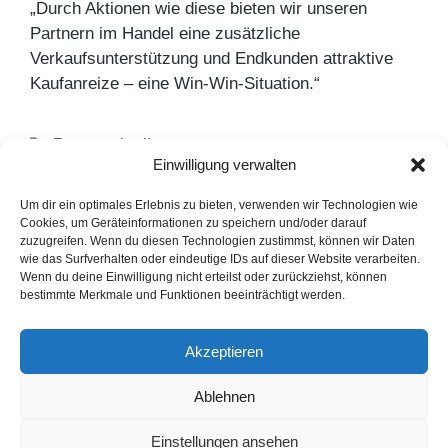
„Durch Aktionen wie diese bieten wir unseren
Partnern im Handel eine zusätzliche
Verkaufsunterstützung und Endkunden attraktive
Kaufanreize – eine Win-Win-Situation.“
Kategorien
Pressemitteilungen
Einwilligung verwalten
Schlagwörter
Angebot
,
Bridgestone
,
Reifenhersteller
Bridgestone Piloten erneut erfolgreich
Um dir ein optimales Erlebnis zu bieten, verwenden wir Technologien wie
Cookies, um Geräteinformationen zu speichern und/oder darauf
EWE Go baut Kompetenzen am Standort Berlin
zuzugreifen. Wenn du diesen Technologien zustimmst, können wir Daten
wie das Surfverhalten oder eindeutige IDs auf dieser Website verarbeiten.
aus
Wenn du deine Einwilligung nicht erteilst oder zurückziehst, können
bestimmte Merkmale und Funktionen beeinträchtigt werden.
LinkedIn
Instagram
Akzeptieren
English Version
Ablehnen
Datenschutzerklärung
Impressum
Cookie-Hinweise
Einstellungen ansehen
FAQ