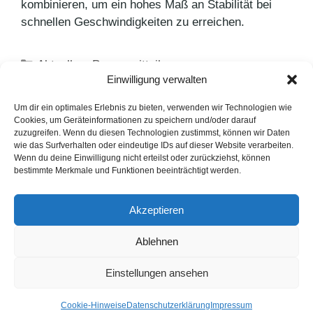
kombinieren, um ein hohes Maß an Stabilität bei
schnellen Geschwindigkeiten zu erreichen.
Kategorien
Aktuelles
,
Pressemitteilungen
Einwilligung verwalten
Schlagwörter
Bridgestone
,
Erstausrüstung
,
Reifenhersteller
Gewinner-Typ: Mitsubishi COLT
Um dir ein optimales Erlebnis zu bieten, verwenden wir Technologien wie
Cookies, um Geräteinformationen zu speichern und/oder darauf
Neuer Outlander auf virtueller Tour nach
zuzugreifen. Wenn du diesen Technologien zustimmst, können wir Daten
wie das Surfverhalten oder eindeutige IDs auf dieser Website verarbeiten.
Deutschland – Teil 11
Wenn du deine Einwilligung nicht erteilst oder zurückziehst, können
bestimmte Merkmale und Funktionen beeinträchtigt werden.
LinkedIn
Instagram
Akzeptieren
English Version
Ablehnen
Datenschutzerklärung
Impressum
Cookie-Hinweise
Einstellungen ansehen
FAQ
© 1991 - 2026. PUNKT PR GmbH. Alle Rechte vorbehalten.
Cookie-Hinweise
Datenschutzerklärung
Impressum